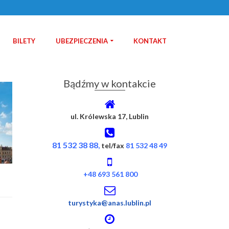
BILETY
UBEZPIECZENIA
KONTAKT
Bądźmy w kontakcie
ul. Królewska 17, Lublin
81 532 38 88
,
tel/fax
81 532 48 49
+48 693 561 800
turystyka@anas.lublin.pl