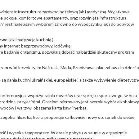
iniętą infrastrukturą zarówno hotelową jak i medyczną. Wyjątkowa
nne pokoje, komfortowe apartamenty, oraz rozwinięta infrastruktura
eśń” jest najlepszym wyborem zarówno do wypoczynku jak i do pobytów
jowe
(z klimatyzacją kuchnią ) .
tny internet bezprzewodowy, lodówkę.
e badanie organizmu, pozwalają dobrać najbardziej skuteczny program
orem wód leczniczych: Naftusia, Maria, Bronisława, plac zabaw dla dzieci o
są dania kuchni ukraińskiej, europejskiej, a także wyżywienie dietetyczn
a konferencyjna, wypożyczalnia rowerów oraz sprzętu sportowego, w holu
 z rodziną, przyjaciółmi. Gościom oferowany jest szeroki wybór alkoholowy
owoców i warzyw, obszerna karta kaw i herbat.
zególna filozofia, która proponuje całkowicie nowy stosunek do siebie,
ność i wysoką temperaturę. W czasie pobytu w saunie w organizmie
wa się duża ilość toksyn, znika uczucie zmęczenia;