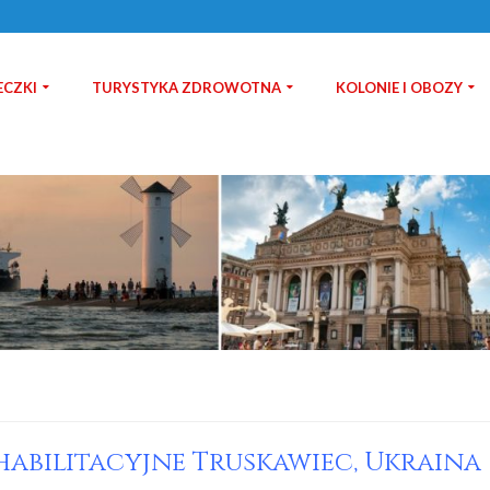
ECZKI
TURYSTYKA ZDROWOTNA
KOLONIE I OBOZY
ehabilitacyjne Truskawiec, Ukraina