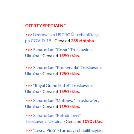
OFERTY SPECJALNE
>>>
Uzdrowisko USTROŃ - rehabilitacja
po COVID-19
- Cena od
235 zł/doba
>>>
Sanatorium "Cezar" Truskawiec,
Ukraina
-
Cena od
1390 zł/os.
>>>
Sanatorium "Promenada" Truskawiec,
Ukraina
-
Cena od
1250
zł/os.
>>>
"Royal Grand Hotel" Truskawiec,
Ukraina
-
Cena od
1590
zł/os.
>>>
Sanatorium "Mołdowa" Truskawiec,
Ukraina
-
Cena od
1190 zł/os.
>>>
Sanatorium "Południowy"
Truskawiec, Ukraina
- Cena od
1090 zł/os.
>>>
"Leśna Pieśń - turnusy rehabilitacyjne,