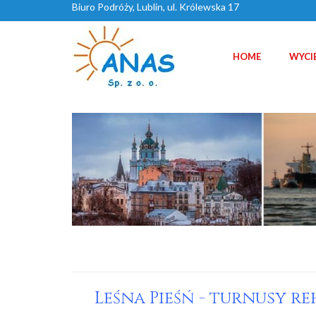
Biuro Podróży, Lublin, ul. Królewska 17
HOME
WYCI
Leśna Pieśń - turnusy r