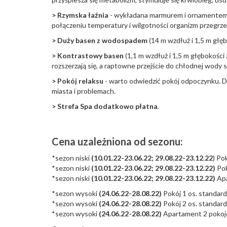
> Rzymska łaźnia
- wykładana marmurem i ornamentem z m
połączeniu temperatury i wilgotności organizm przegrzew
> Duży basen z wodospadem
(14 m wzdłuż i 1,5 m głę
> Kontrastowy basen
(1,1 m wzdłuż i 1,5 m głębokości
rozszerzają się, a raptowne przejście do chłodnej wody 
> Pokój relaksu
- warto odwiedzić pokój odpoczynku. 
miasta i problemach.
> Strefa Spa dodatkowo płatna
.
Cena uzależniona od sezonu:
*sezon niski
(10.01.22-23.06.22; 29.08.22-23.12.22
) Po
*sezon niski
(10.01.22-23.06.22; 29.08.22-23.12.22)
Pok
*sezon niski
(10.01.22-23.06.22; 29.08.22-23.12.22)
Apa
*sezon wysoki
(24.06.22-28.08.22)
Pokój 1 os. standar
*sezon wysoki
(24.06.22-28.08.22)
Pokój 2 os. standar
*sezon wysoki
(24.06.22-28.08.22)
Apartament 2 poko