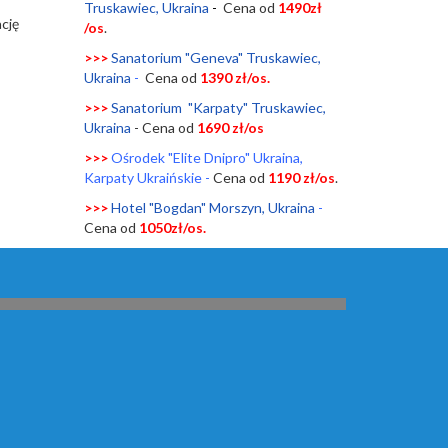
Truskawiec, Ukraina
-
Cena od
1490zł
cję
/os
.
>>>
Sanatorium "Geneva" Truskawiec,
Ukraina
-
Cena od
1390 zł/os.
>>>
Sanatorium "Karpaty" Truskawiec,
Ukraina
- Cena od
1690 zł/os
>>>
Ośrodek "Elite Dnipro" Ukraina,
Karpaty Ukraińskie
-
Cena od
1190 zł/os
.
>>>
Hotel "Bogdan" Morszyn, Ukraina
-
Cena od
1050zł/os.