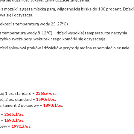
ozaiki, z gęstą miękką parą, wilgotnością bliską do 100 procent. Dzięki
a się i oczyszcza.
bokości z temperaturą wody 25-27°C)
 z temperaturą wody 8-12°C) – dzięki wysokiej temperaturze naczynia
szybko zwęża pory, wskutek czego komórki się oczyszczają.
Dzięki śpiewowi ptaków i dźwięków przyrody można zapomnieć o szumie
kój 1 os. standard –
2365zł/os.
ój 2 os. standard –
1590zł/os.
rtament 2 pokojowy –
1890zł/os
.
d –
2565zł/os.
d –
1690zł/os.
jowy –
1990zł/os.