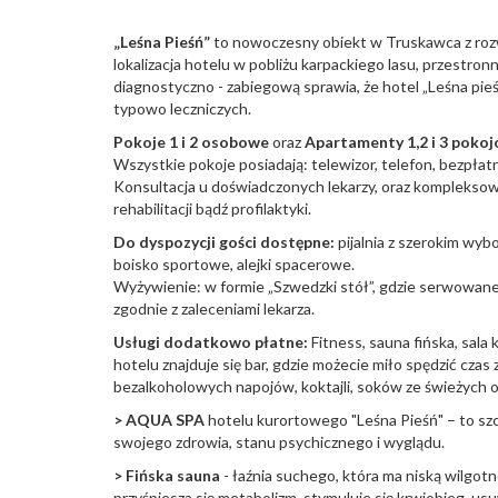
„Leśna Pieśń”
to nowoczesny obiekt w Truskawca z rozw
lokalizacja hotelu w pobliżu karpackiego lasu, przestro
diagnostyczno - zabiegową sprawia, że hotel „Leśna pi
typowo leczniczych.
Pokoje 1 i 2 osobowe
oraz
Apartamenty 1,2 i 3 poko
Wszystkie pokoje posiadają: telewizor, telefon, bezpła
Konsultacja u doświadczonych lekarzy, oraz kompleksow
rehabilitacji bądź profilaktyki.
Do dyspozycji gości dostępne:
pijalnia z szerokim wyb
boisko sportowe, alejki spacerowe.
Wyżywienie: w formie „Szwedzki stół”, gdzie serwowane 
zgodnie z zaleceniami lekarza.
Usługi dodatkowo płatne:
Fitness, sauna fińska, sal
hotelu znajduje się bar, gdzie możecie miło spędzić czas
bezalkoholowych napojów, koktajli, soków ze świeżych 
> AQUA SPA
hotelu kurortowego "Leśna Pieśń" – to szc
swojego zdrowia, stanu psychicznego i wyglądu.
> Fińska sauna
- łaźnia suchego, która ma niską wilgot
przyśpiesza się metabolizm, stymuluje się krwiobieg, usu