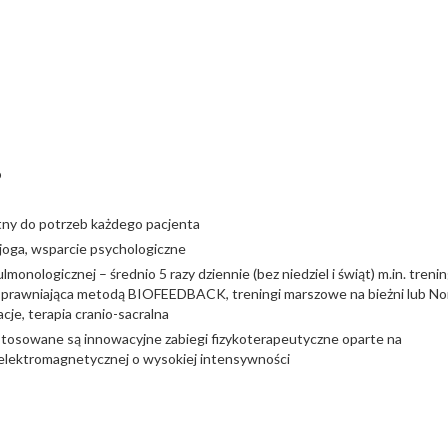
o
tny do potrzeb każdego pacjenta
 joga, wsparcie psychologiczne
lmonologicznej – średnio 5 razy dziennie (bez niedziel i świąt) m.in. trenin
prawniająca metodą BIOFEEDBACK, treningi marszowe na bieżni lub No
cje, terapia cranio-sacralna
tosowane są innowacyjne zabiegi fizykoterapeutyczne oparte na
elektromagnetycznej o wysokiej intensywności