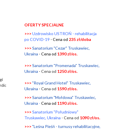
OFERTY SPECJALNE
>>>
Uzdrowisko USTROŃ - rehabilitacja
po COVID-19
- Cena od
235 zł/doba
>>>
Sanatorium "Cezar" Truskawiec,
Ukraina
-
Cena od
1390 zł/os.
>>>
Sanatorium "Promenada" Truskawiec,
Ukraina
-
Cena od
1250
zł/os.
gi
>>>
"Royal Grand Hotel" Truskawiec,
rdic
Ukraina
-
Cena od
1590
zł/os.
>>>
Sanatorium "Mołdowa" Truskawiec,
Ukraina
-
Cena od
1190 zł/os.
>>>
Sanatorium "Południowy"
Truskawiec, Ukraina
- Cena od
1090 zł/os.
>>>
"Leśna Pieśń - turnusy rehabilitacyjne,