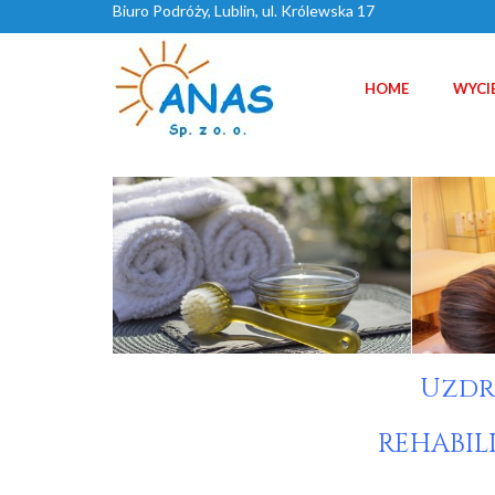
Biuro Podróży, Lublin, ul. Królewska 17
HOME
WYCI
Uzdr
REHABIL