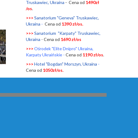
Truskawiec, Ukraina
-
Cena od
1490zł
/os
.
>>>
Sanatorium "Geneva" Truskawiec,
Ukraina
-
Cena od
1390 zł/os.
>>>
Sanatorium "Karpaty" Truskawiec,
Ukraina
- Cena od
1690 zł/os
>>>
Ośrodek "Elite Dnipro" Ukraina,
Karpaty Ukraińskie
-
Cena od
1190 zł/os
.
>>>
Hotel "Bogdan" Morszyn, Ukraina
-
Cena od
1050zł/os.