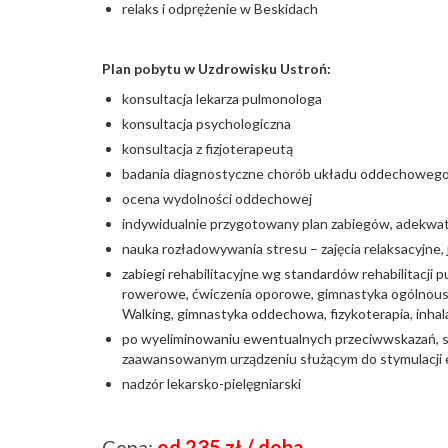
relaks i odprężenie w Beskidach
Plan pobytu w Uzdrowisku Ustroń:
konsultacja lekarza pulmonologa
konsultacja psychologiczna
konsultacja z fizjoterapeutą
badania diagnostyczne chorób układu oddechoweg
ocena wydolności oddechowej
indywidualnie przygotowany plan zabiegów, adekwa
nauka rozładowywania stresu – zajęcia relaksacyjne,
zabiegi rehabilitacyjne wg standardów rehabilitacji pu
rowerowe, ćwiczenia oporowe, gimnastyka ogólnous
Walking, gimnastyka oddechowa, fizykoterapia, inhala
po wyeliminowaniu ewentualnych przeciwwskazań, s
zaawansowanym urządzeniu służącym do stymulacji 
nadzór lekarsko-pielęgniarski
Cena:
od 235 zł / doba