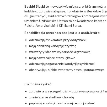
Beskid Śląski
to niewątpliwie miejsce, w którym można 
ludzkiego zdrowia najlepsze. To właśnie w Beskidzie Śl
długiej tradycji, skutecznych zabiegów i profesjonalnych 
uznaniem.Uzdrowisko Ustroń to doświadczona kadra spec
Polsko-Amerykańskimi Klinikami Serca.
Rehabilitacja przeznaczona jest dla osób, które:
odczuwają dyskomfort przy oddychaniu
mają obniżoną kondycję fizyczną
zauważyły słabszą wydolność krążeniową
mają nawracające stany lękowe
odczuwają pogorszenie kondycji psychicznej
obserwują u siebie symptomy stresu pourazowego
Co można zyskać:
zdrowie, a w szczególności – poprawę sprawności fiz
zmniejszenie skutków choroby
poprawę kondycji psychicznej i emocjonalnej